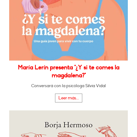
María Lerín presenta "¿Y si te comes la
magdalena?"
Conversará con la psicóloga Silvia Vidal
Leer más...