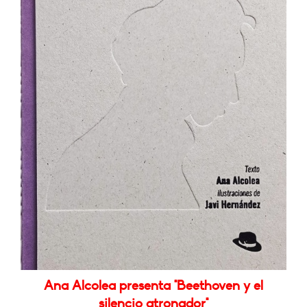
Ana Alcolea presenta "Beethoven y el
silencio atronador"