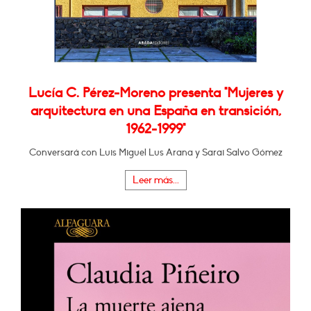
Lucía C. Pérez-Moreno presenta "Mujeres y
arquitectura en una España en transición,
1962-1999"
Conversará con Luis Miguel Lus Arana y Sarai Salvo Gómez
Leer más...