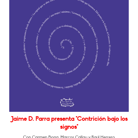
Jaime D. Parra presenta "Contrición bajo los
signos"
Con Carmen Borja, Marcos Callau y Raúl Herrero