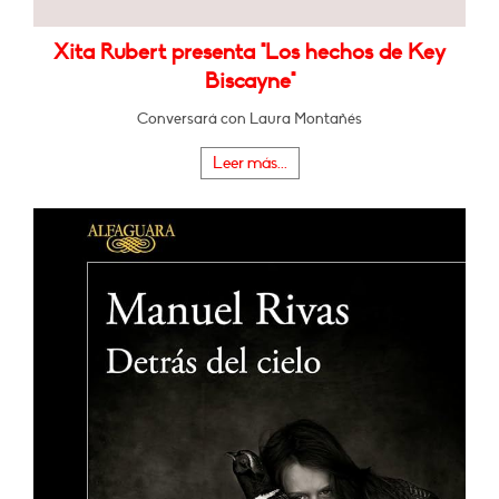
Xita Rubert presenta "Los hechos de Key
Biscayne"
Conversará con Laura Montañés
Leer más...