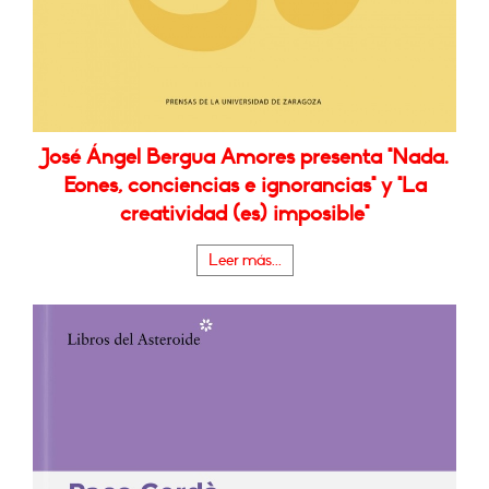
José Ángel Bergua Amores presenta "Nada.
Eones, conciencias e ignorancias" y "La
creatividad (es) imposible"
Leer más...