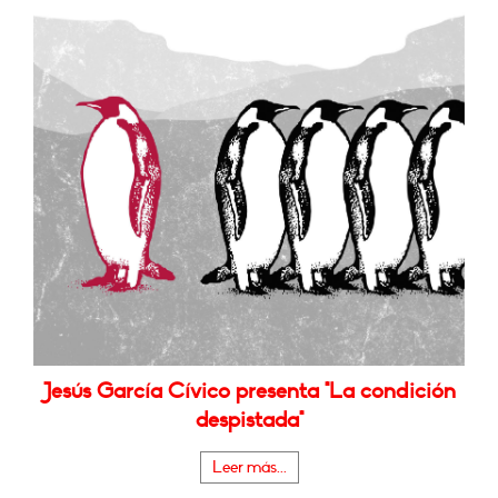
Jesús García Cívico presenta "La condición
despistada"
Leer más...