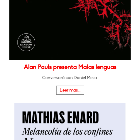
Alan Pauls presenta Malas lenguas
Conversará con Daniel Mesa.
Leer más...