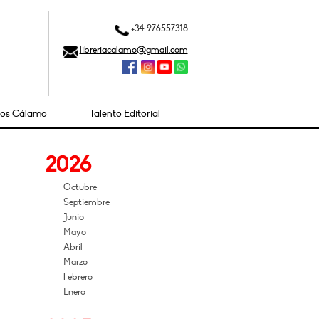
+34 976557318
libreriacalamo@gmail.com
ios Cálamo
Talento Editorial
2026
Octubre
Septiembre
Junio
Mayo
Abril
Marzo
Febrero
Enero