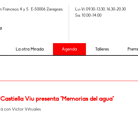
n Francisco, 4 y 5. E-50006 Zaragoza,
Lu-Vi 09.30-13.30, 16.30-20.30
Sa: 10.00-14.00
a
La otra Mirada
Agenda
Talleres
Prem
Castiella Viu presenta "Memorias del agua"
á con Víctor Viñuales