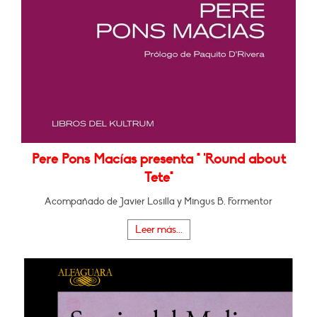
Pere Pons Macías presenta " 'Round about
Tete"
Acompañado de Javier Losilla y Mingus B. Formentor
Leer más...