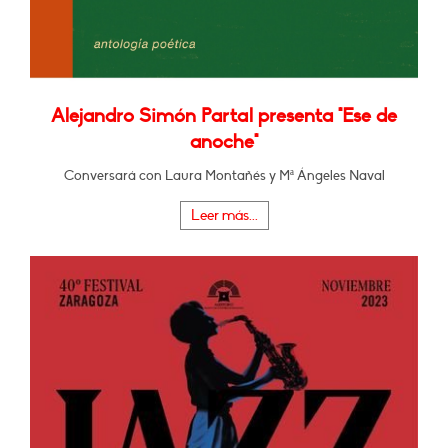
Alejandro Simón Partal presenta "Ese de
anoche"
Conversará con Laura Montañés y Mª Ángeles Naval
Leer más...