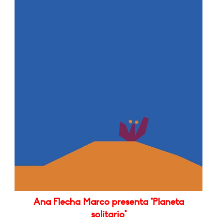
Ana Flecha Marco presenta "Planeta
solitario"