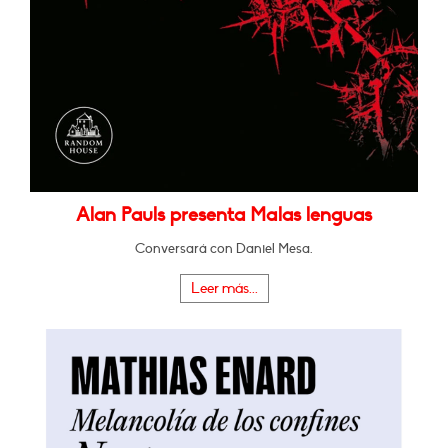
Alan Pauls presenta Malas lenguas
Conversará con Daniel Mesa.
Leer más...