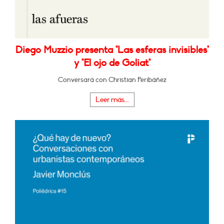
Diego Muzzio presenta "Las esferas invisibles"
y "El ojo de Goliat"
Conversará con Christian Peribáñez
Leer más...