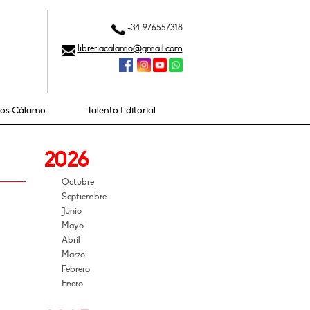
+34 976557318
libreriacalamo@gmail.com
ios Cálamo
Talento Editorial
2026
Octubre
Septiembre
Junio
Mayo
Abril
Marzo
Febrero
Enero