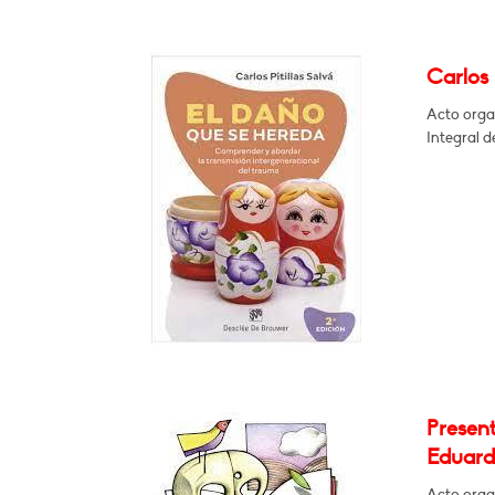
Carlos 
Acto orga
Integral d
Presen
Eduard
Acto orga