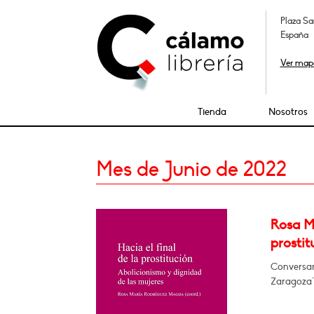
Plaza Sa
España
Ver map
Tienda
Nosotros
Mes de Junio de 2022
Rosa Mª
prostit
Conversará
Zaragoza"