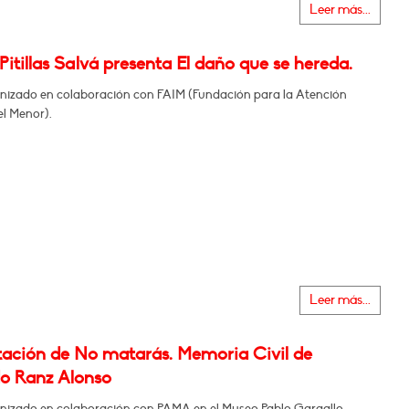
Leer más...
Pitillas Salvá presenta El daño que se hereda.
nizado en colaboración con FAIM (Fundación para la Atención
el Menor).
Leer más...
tación de No matarás. Memoria Civil de
o Ranz Alonso
nizado en colaboración con PAMA en el Museo Pablo Gargallo