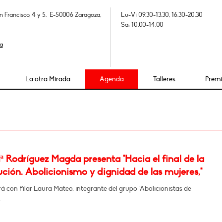
n Francisco, 4 y 5. E-50006 Zaragoza,
Lu-Vi 09.30-13.30, 16.30-20.30
Sa: 10.00-14.00
a
La otra Mirada
Agenda
Talleres
Prem
 Rodríguez Magda presenta "Hacia el final de la
ución. Abolicionismo y dignidad de las mujeres,"
 con Pilar Laura Mateo, integrante del grupo "Abolicionistas de
.