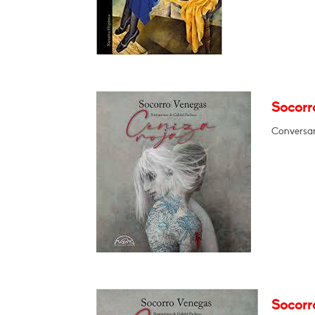
Socorr
Conversará
Socorr