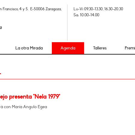
n Francisco, 4 y 5. E-50006 Zaragoza,
Lu-Vi 09.30-13.30, 16.30-20.30
Sa: 10.00-14.00
a
La otra Mirada
Agenda
Talleres
Prem
4
ejo presenta "Nela 1979"
á con María Angulo Egea