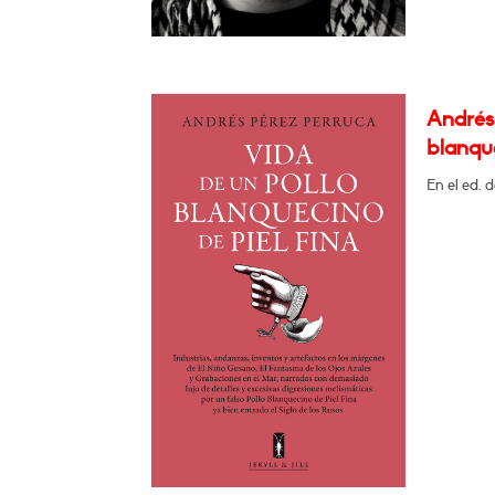
Andrés 
blanque
En el ed. 