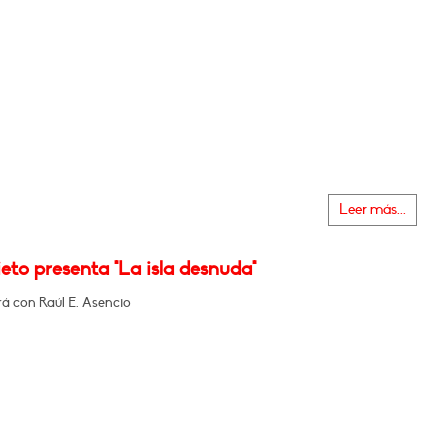
Leer más...
eto presenta "La isla desnuda"
á con Raúl E. Asencio