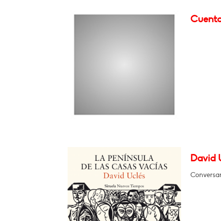
Cuenta
David U
Conversar