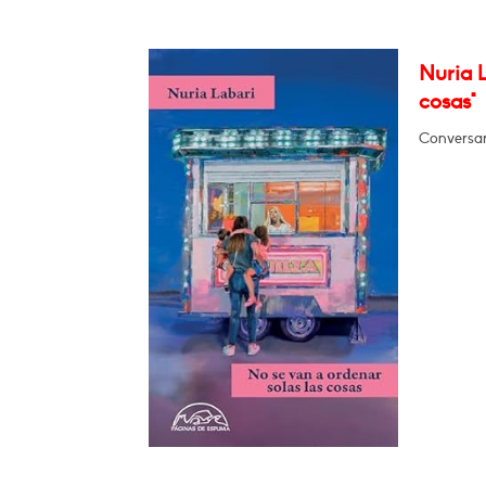
Nuria L
cosas"
Conversar