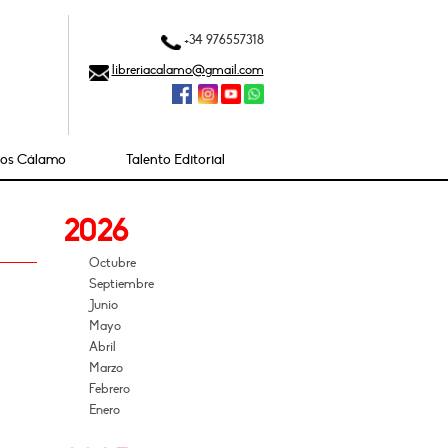
+34 976557318
libreriacalamo@gmail.com
ios Cálamo
Talento Editorial
2026
Octubre
Septiembre
Junio
Mayo
Abril
Marzo
Febrero
Enero