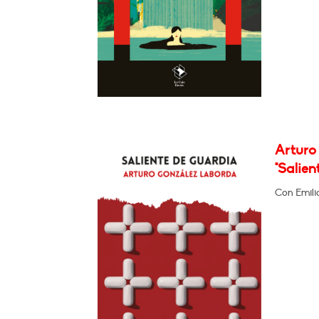
Arturo
"Salien
Con Emili