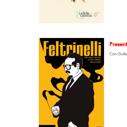
Present
Con Guill