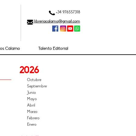
+34 976557318
libreriacalamo@gmail.com
ios Cálamo
Talento Editorial
2026
Octubre
Septiembre
Junio
Mayo
Abril
Marzo
Febrero
Enero