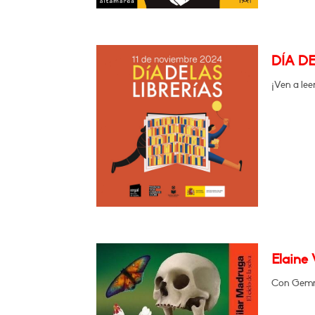
DÍA D
¡Ven a leer
Elaine 
Con Gemma