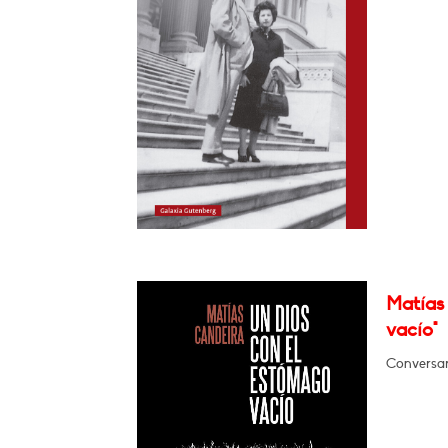
Matías
vacío"
Conversar