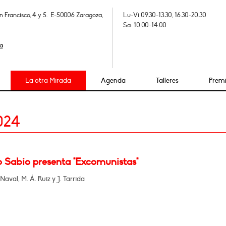
n Francisco, 4 y 5. E-50006 Zaragoza,
Lu-Vi 09.30-13.30, 16.30-20.30
Sa: 10.00-14.00
a
La otra Mirada
Agenda
Talleres
Prem
024
o Sabio presenta "Excomunistas"
Naval, M. Á. Ruiz y J. Tarrida