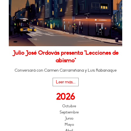
Julio José Ordovás presenta "Lecciones de
abismo"
Conversará con Carmen Carramiñana y Luis Rabanaque
Leer más...
2026
Octubre
Septiembre
Junio
Mayo
Abril