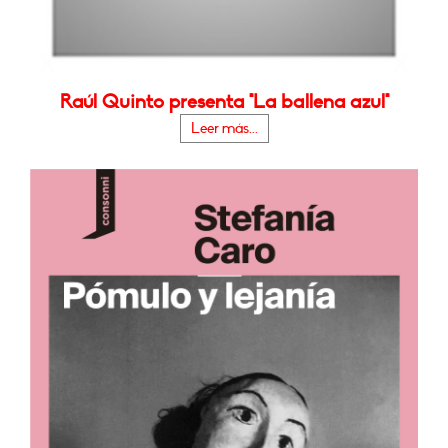
Raúl Quinto presenta "La ballena azul"
Leer más...