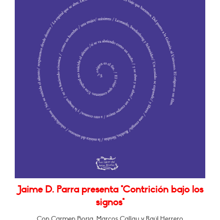
Jaime D. Parra presenta "Contrición bajo los
signos"
Con Carmen Borja, Marcos Callau y Raúl Herrero