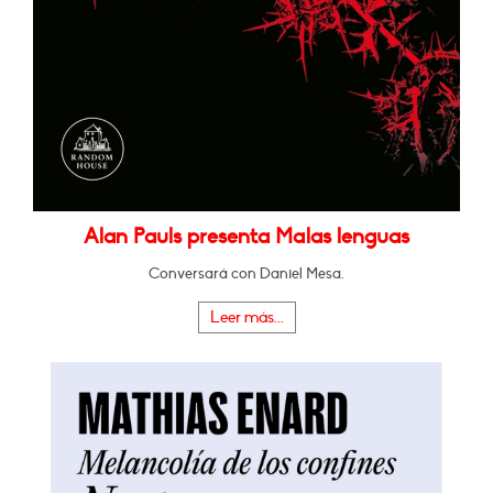
Alan Pauls presenta Malas lenguas
Conversará con Daniel Mesa.
Leer más...