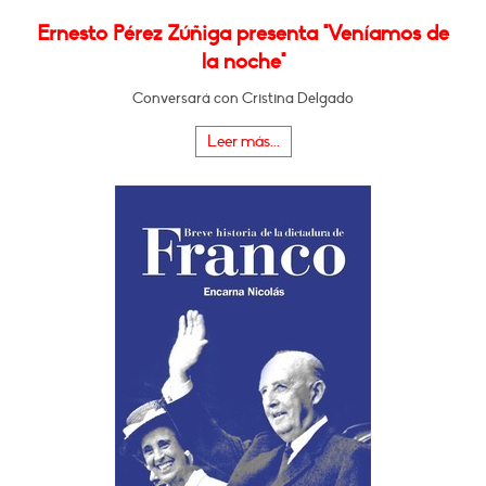
Ernesto Pérez Zúñiga presenta "Veníamos de
la noche"
Conversará con Cristina Delgado
Leer más...