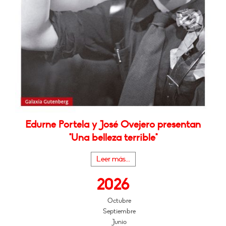
Edurne Portela y José Ovejero presentan
"Una belleza terrible"
Leer más...
2026
Octubre
Septiembre
Junio