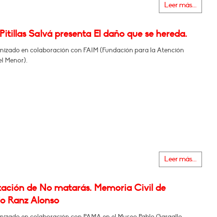
Leer más...
Pitillas Salvá presenta El daño que se hereda.
nizado en colaboración con FAIM (Fundación para la Atención
el Menor).
Leer más...
tación de No matarás. Memoria Civil de
o Ranz Alonso
nizado en colaboración con PAMA en el Museo Pablo Gargallo