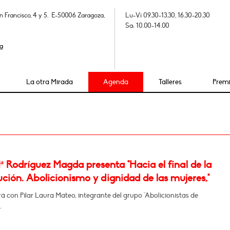
n Francisco, 4 y 5. E-50006 Zaragoza,
Lu-Vi 09.30-13.30, 16.30-20.30
Sa: 10.00-14.00
a
La otra Mirada
Agenda
Talleres
Prem
 Rodríguez Magda presenta "Hacia el final de la
ución. Abolicionismo y dignidad de las mujeres,"
 con Pilar Laura Mateo, integrante del grupo "Abolicionistas de
.