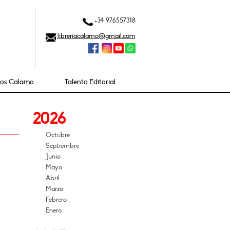
+34 976557318
libreriacalamo@gmail.com
ios Cálamo
Talento Editorial
2026
Octubre
Septiembre
Junio
Mayo
Abril
Marzo
Febrero
Enero