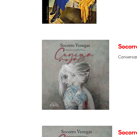
Socorr
Conversará
Socorr