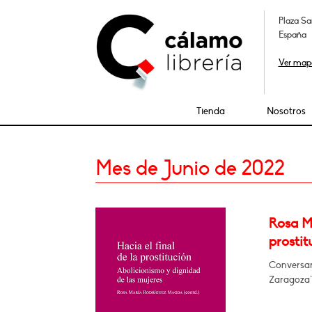
Plaza Sa
España
Ver map
Tienda
Nosotros
Mes de Junio de 2022
Rosa Mª
prostit
Conversará
Zaragoza"