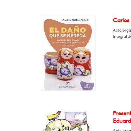
Carlos 
Acto orga
Integral d
Presen
Eduard
Acto orga