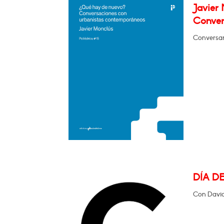
Javier
Conver
Conversa
DÍA D
Con David