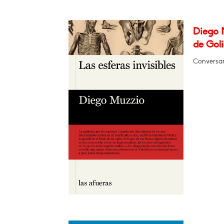
Diego M
de Goli
Conversar