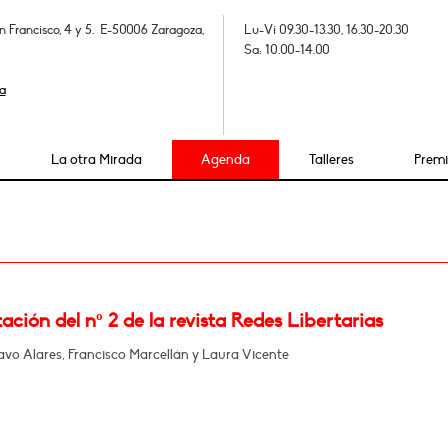
n Francisco, 4 y 5. E-50006 Zaragoza,
Lu-Vi 09.30-13.30, 16.30-20.30
Sa: 10.00-14.00
a
La otra Mirada
Agenda
Talleres
Prem
ación del nº 2 de la revista Redes Libertarias
vo Alares, Francisco Marcellán y Laura Vicente