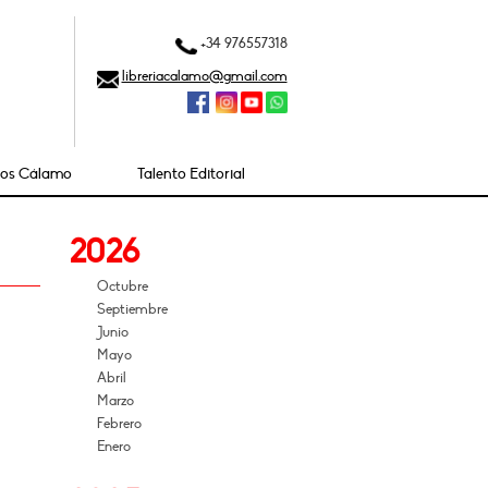
+34 976557318
libreriacalamo@gmail.com
ios Cálamo
Talento Editorial
2026
Octubre
Septiembre
Junio
Mayo
Abril
Marzo
Febrero
Enero