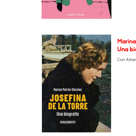
Marina 
Una bi
Con Aitan