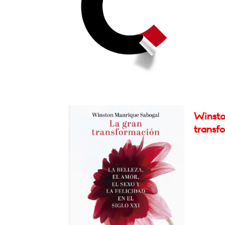
Winsto
transf