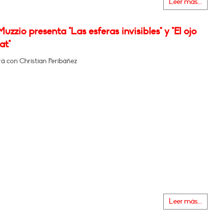
Leer más...
uzzio presenta "Las esferas invisibles" y "El ojo
at"
á con Christian Peribáñez
Leer más...