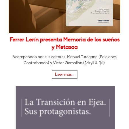
Ferrer Lerín presenta Memoria de los sueños
y Metazoa
Acompañado por sus editores, Manuel Turégano (Ediciones
Contrabando) y Víctor Gomollón (Jekyll & Jill).
Leer más...