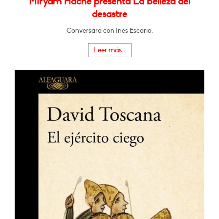
Miryam Hache presenta La belleza del
desastre
Conversará con Inés Escario.
Leer más...