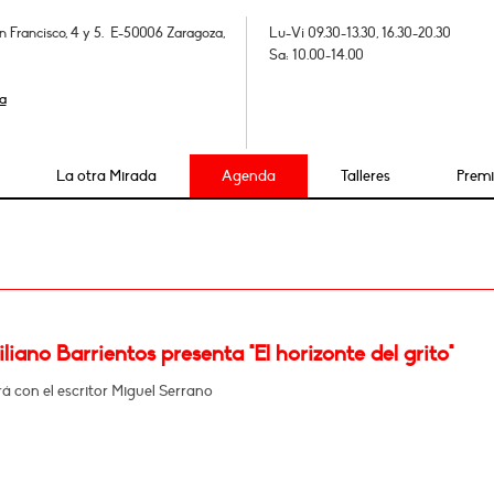
n Francisco, 4 y 5. E-50006 Zaragoza,
Lu-Vi 09.30-13.30, 16.30-20.30
Sa: 10.00-14.00
a
La otra Mirada
Agenda
Talleres
Prem
iano Barrientos presenta "El horizonte del grito"
 con el escritor Miguel Serrano