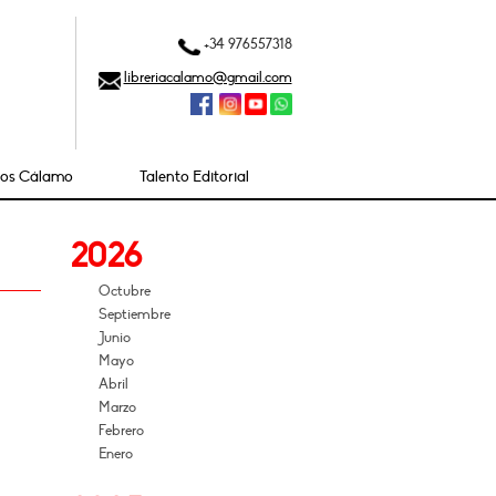
+34 976557318
libreriacalamo@gmail.com
ios Cálamo
Talento Editorial
2026
Octubre
Septiembre
Junio
Mayo
Abril
Marzo
Febrero
Enero