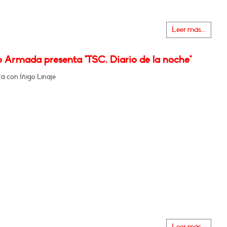
Leer más...
o Armada presenta "TSC. Diario de la noche"
á con Íñigo Linaje
Leer más...