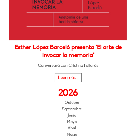
Esther López Barceló presenta "El arte de
invocar la memoria"
Conversará con Cristina Fallarás
Leer más...
2026
Octubre
Septiembre
Junio
Mayo
Abril
Marzo