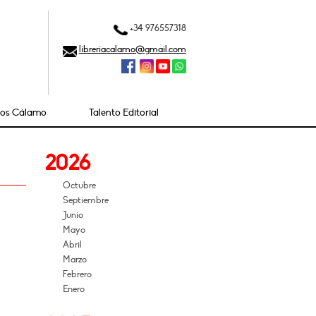
+34 976557318
libreriacalamo@gmail.com
ios Cálamo
Talento Editorial
2026
Octubre
Septiembre
Junio
Mayo
Abril
Marzo
Febrero
Enero