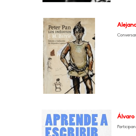
Alejand
Conversar
Álvaro 
Participa