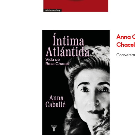
Anna C
Chacel
Conversa