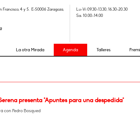
n Francisco, 4 y 5. E-50006 Zaragoza,
Lu-Vi 09.30-13.30, 16.30-20.30
Sa: 10.00-14.00
a
La otra Mirada
Agenda
Talleres
Prem
 Serena presenta "Apuntes para una despedida"
á con Pedro Bosqued