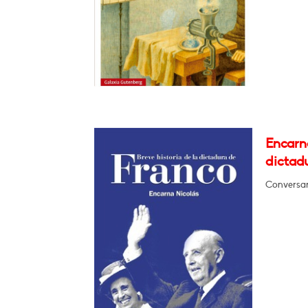
Encarna
dictad
Conversar