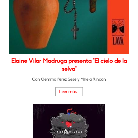
Elaine Vilar Madruga presenta "El cielo de la
selva"
Con Gemma Pérez Sesé y Mireia Rincón
Leer más...