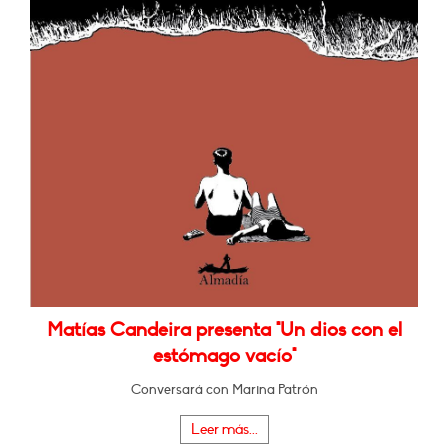
Matías Candeira presenta "Un dios con el
estómago vacío"
Conversará con Marina Patrón
Leer más...