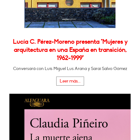
Lucía C. Pérez-Moreno presenta "Mujeres y
arquitectura en una España en transición,
1962-1999"
Conversará con Luis Miguel Lus Arana y Sarai Salvo Gómez
Leer más...