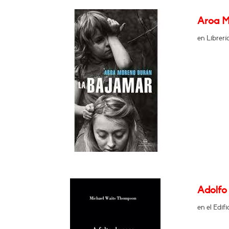
Aroa M
en Librer
Adolfo 
en el Edif