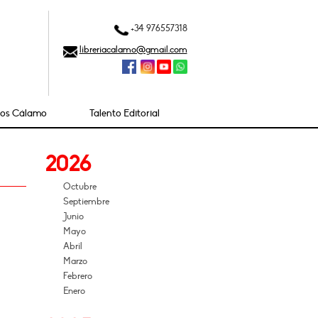
+34 976557318
libreriacalamo@gmail.com
ios Cálamo
Talento Editorial
2026
Octubre
Septiembre
Junio
Mayo
Abril
Marzo
Febrero
Enero