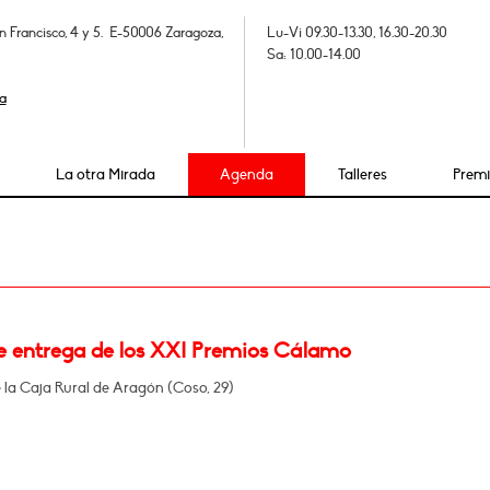
n Francisco, 4 y 5. E-50006 Zaragoza,
Lu-Vi 09.30-13.30, 16.30-20.30
Sa: 10.00-14.00
a
La otra Mirada
Agenda
Talleres
Prem
e entrega de los XXI Premios Cálamo
e la Caja Rural de Aragón (Coso, 29)