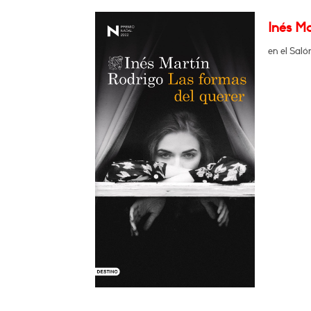
Inés M
en el Saló