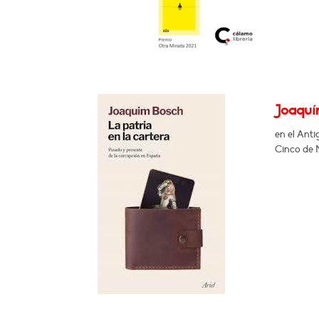
Joaquín
en el Ant
Cinco de M