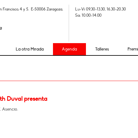
n Francisco, 4 y 5. E-50006 Zaragoza,
Lu-Vi 09.30-13.30, 16.30-20.30
Sa: 10.00-14.00
a
La otra Mirada
Agenda
Talleres
Prem
eth Duval presenta
. Asencio.