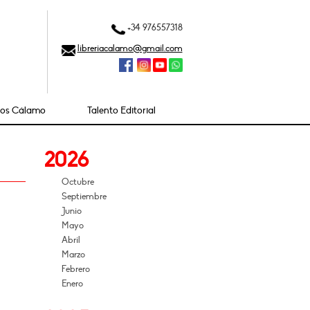
+34 976557318
libreriacalamo@gmail.com
ios Cálamo
Talento Editorial
2026
Octubre
Septiembre
Junio
Mayo
Abril
Marzo
Febrero
Enero