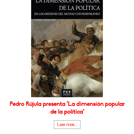
Pedro Rújula presenta "La dimensión popular
de la política"
Leer más...