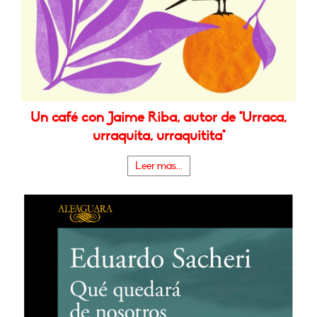
Un café con Jaime Riba, autor de "Urraca,
urraquita, urraquitita"
Leer más...