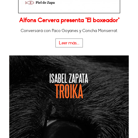
Alfons Cervera presenta "El boxeador"
Conversará con Paco Goyanes y Concha Monserrat
Leer más...