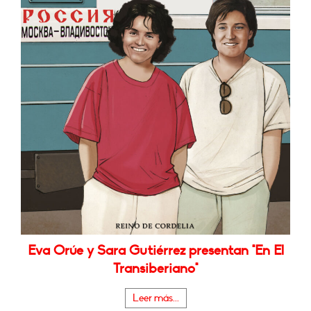
Eva Orúe y Sara Gutiérrez presentan "En El
Transiberiano"
Leer más...