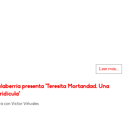
Leer más...
laberría presenta "Teresita Mortandad. Una
ridícula"
á con Víctor Viñuales