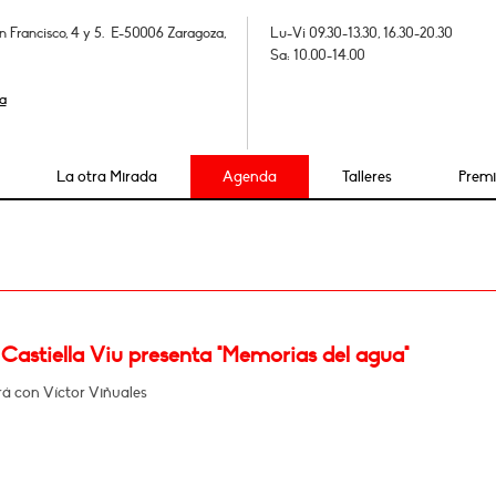
n Francisco, 4 y 5. E-50006 Zaragoza,
Lu-Vi 09.30-13.30, 16.30-20.30
Sa: 10.00-14.00
a
La otra Mirada
Agenda
Talleres
Prem
Castiella Viu presenta "Memorias del agua"
á con Víctor Viñuales