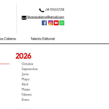
+34 976557318
libreriacalamo@gmail.com
ios Cálamo
Talento Editorial
2026
Octubre
Septiembre
Junio
Mayo
Abril
Marzo
Febrero
Enero