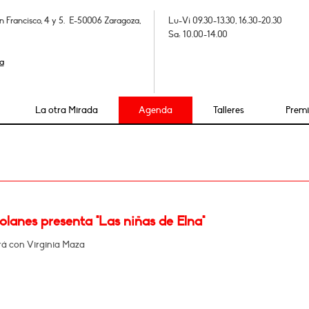
n Francisco, 4 y 5. E-50006 Zaragoza,
Lu-Vi 09.30-13.30, 16.30-20.30
Sa: 10.00-14.00
a
La otra Mirada
Agenda
Talleres
Prem
lanes presenta "Las niñas de Elna"
á con Virginia Maza