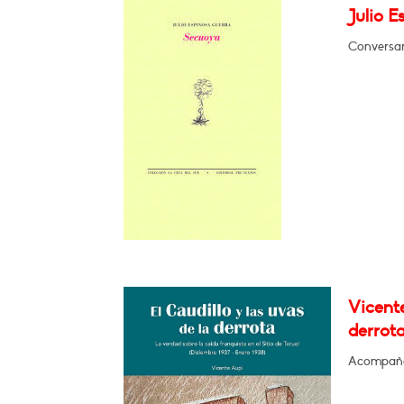
Julio E
Conversar
Vicente
derrota
Acompaña