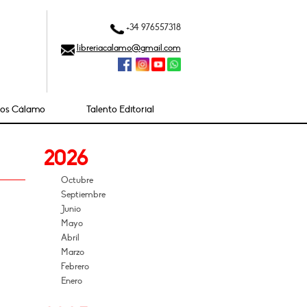
+34 976557318
libreriacalamo@gmail.com
ios Cálamo
Talento Editorial
2026
Octubre
Septiembre
Junio
Mayo
Abril
Marzo
Febrero
Enero