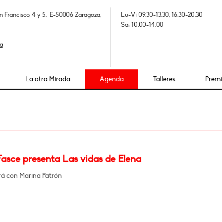
n Francisco, 4 y 5. E-50006 Zaragoza,
Lu-Vi 09.30-13.30, 16.30-20.30
Sa: 10.00-14.00
a
La otra Mirada
Agenda
Talleres
Prem
Fasce presenta Las vidas de Elena
á con Marina Patrón