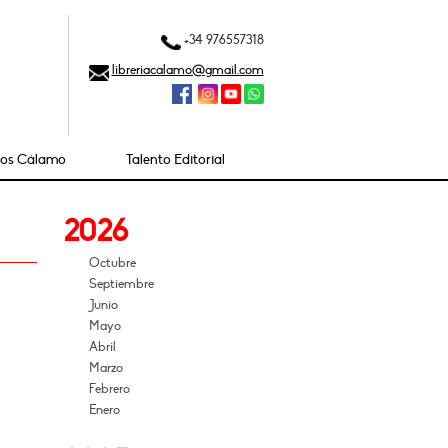
+34 976557318
libreriacalamo@gmail.com
ios Cálamo
Talento Editorial
2026
Octubre
Septiembre
Junio
Mayo
Abril
Marzo
Febrero
Enero