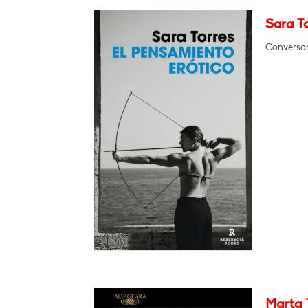
Sara To
Conversar
Marta 