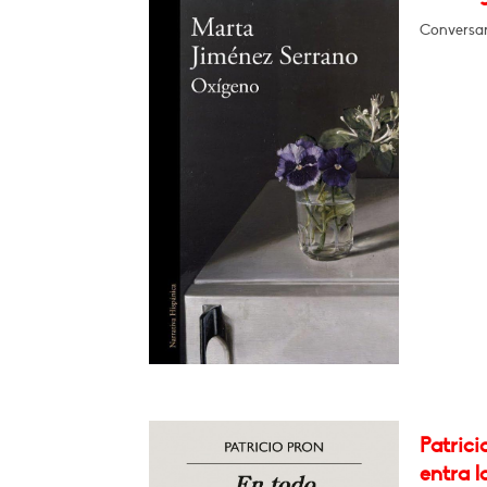
Conversa
Patrici
entra l