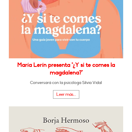
María Lerín presenta "¿Y si te comes la
magdalena?"
Conversará con la psicóloga Silvia Vidal
Leer más...