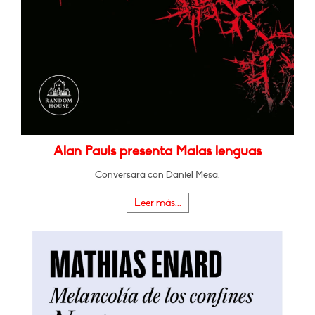
Alan Pauls presenta Malas lenguas
Conversará con Daniel Mesa.
Leer más...