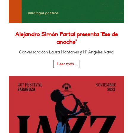
Alejandro Simón Partal presenta "Ese de
anoche"
Conversará con Laura Montañés y Mª Ángeles Naval
Leer más...