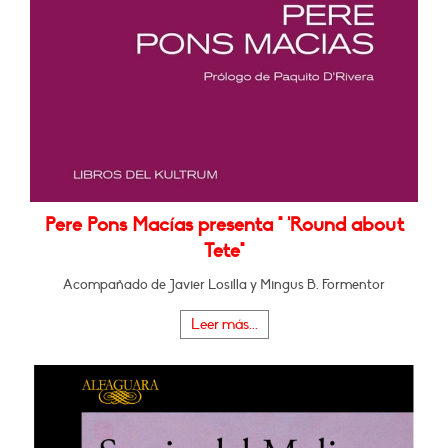
Pere Pons Macías presenta " 'Round about
Tete"
Acompañado de Javier Losilla y Mingus B. Formentor
Leer más...