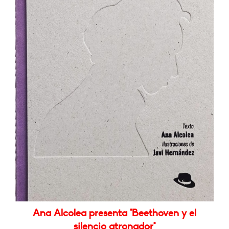
Ana Alcolea presenta "Beethoven y el
silencio atronador"