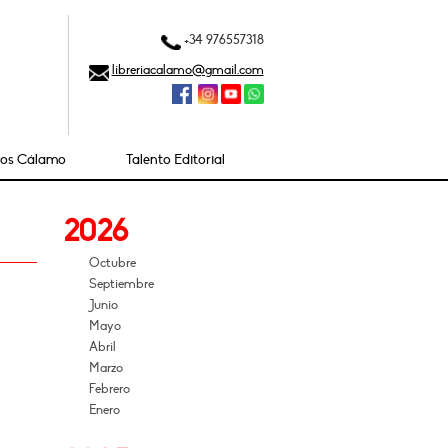
+34 976557318
libreriacalamo@gmail.com
ios Cálamo
Talento Editorial
2026
Octubre
Septiembre
Junio
Mayo
Abril
Marzo
Febrero
Enero