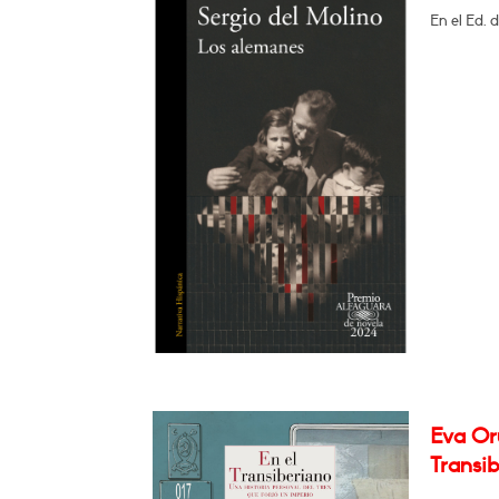
En el Ed. 
Eva Orú
Transib