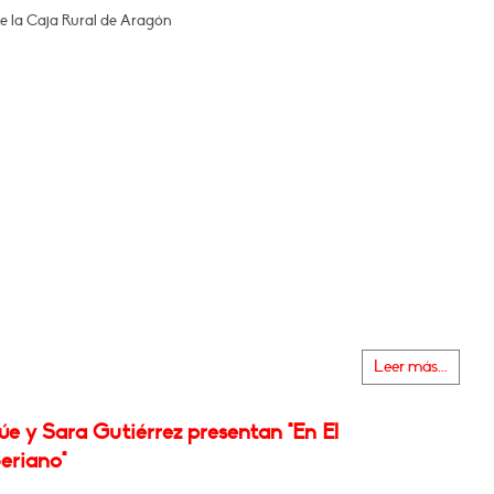
de la Caja Rural de Aragón
Leer más...
e y Sara Gutiérrez presentan "En El
eriano"