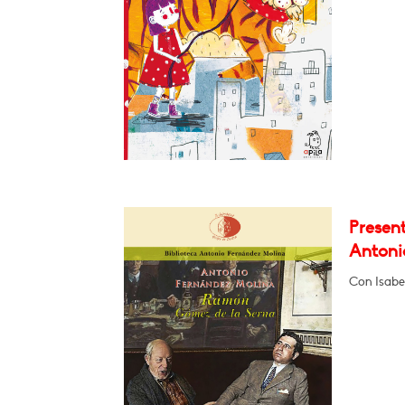
Presen
Antoni
Con Isabel