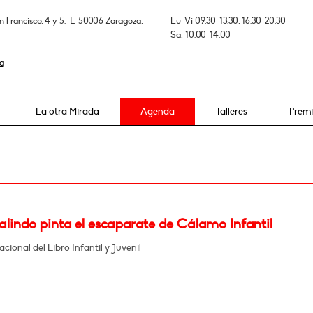
n Francisco, 4 y 5. E-50006 Zaragoza,
Lu-Vi 09.30-13.30, 16.30-20.30
Sa: 10.00-14.00
a
La otra Mirada
Agenda
Talleres
Prem
lindo pinta el escaparate de Cálamo Infantil
acional del Libro Infantil y Juvenil