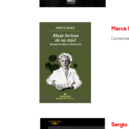
Mercè I
Conversar
Sergio 