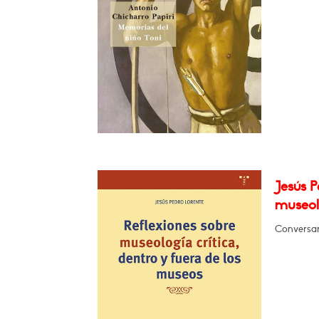
Jesús P
museolo
Conversar