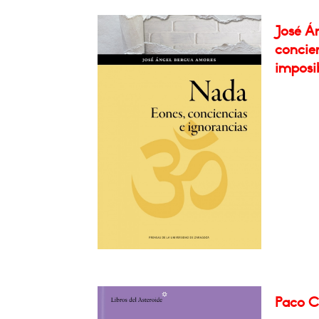
José Á
concien
imposib
Paco Ce