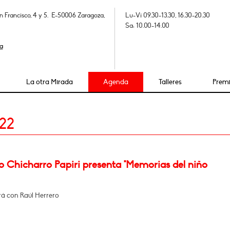
n Francisco, 4 y 5. E-50006 Zaragoza,
Lu-Vi 09.30-13.30, 16.30-20.30
Sa: 10.00-14.00
a
La otra Mirada
Agenda
Talleres
Prem
22
o Chicharro Papiri presenta "Memorias del niño
á con Raúl Herrero