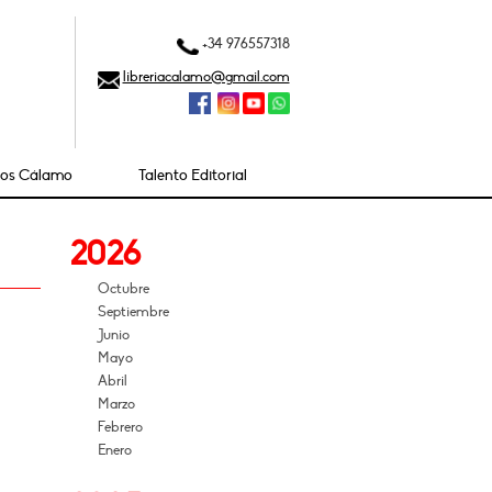
+34 976557318
libreriacalamo@gmail.com
ios Cálamo
Talento Editorial
2026
Octubre
Septiembre
Junio
Mayo
Abril
Marzo
Febrero
Enero