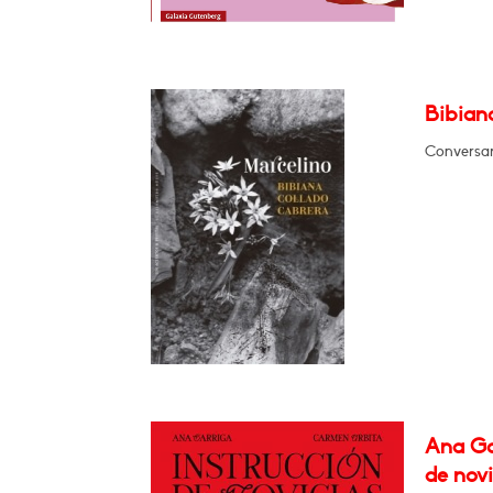
Bibian
Conversar
Ana Ga
de novi