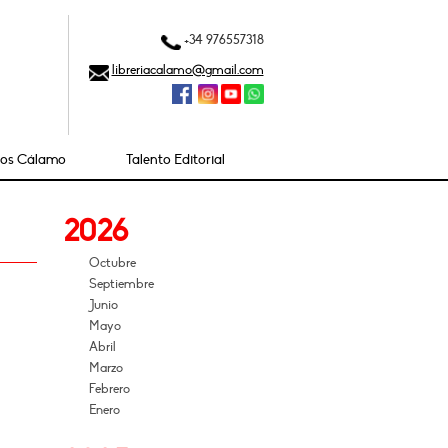
+34 976557318
libreriacalamo@gmail.com
ios Cálamo
Talento Editorial
2026
Octubre
Septiembre
Junio
Mayo
Abril
Marzo
Febrero
Enero