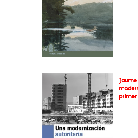
Jaume 
moderni
primer