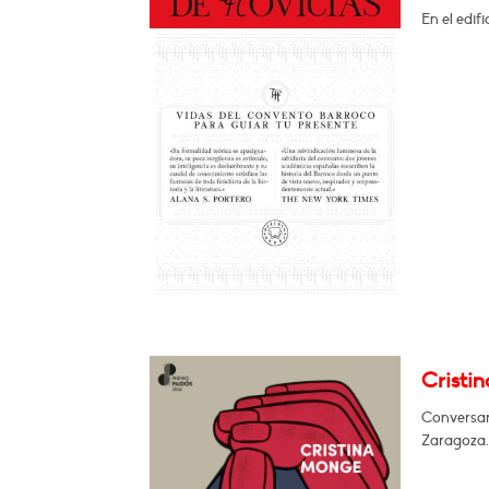
En el edif
Cristi
Conversará
Zaragoza.