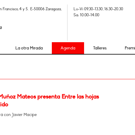
n Francisco, 4 y 5. E-50006 Zaragoza,
Lu-Vi 09.30-13.30, 16.30-20.30
Sa: 10.00-14.00
a
La otra Mirada
Agenda
Talleres
Prem
Muñoz Mateos presenta Entre las hojas
ido
á con Javier Macipe