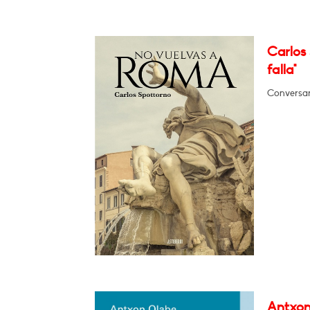
Carlos
falla"
Conversar
Antxon