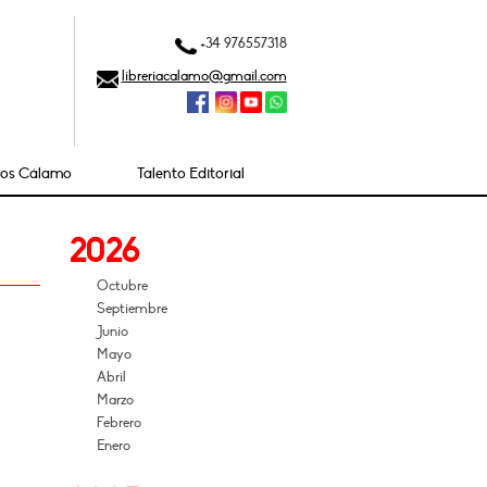
+34 976557318
libreriacalamo@gmail.com
ios Cálamo
Talento Editorial
2026
Octubre
Septiembre
Junio
Mayo
Abril
Marzo
Febrero
Enero