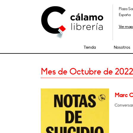
Plaza Sa
España
Ver map
Tienda
Nosotros
Mes de Octubre de 202
Marc Ca
Conversa