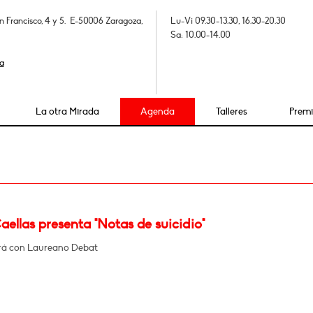
n Francisco, 4 y 5. E-50006 Zaragoza,
Lu-Vi 09.30-13.30, 16.30-20.30
Sa: 10.00-14.00
a
La otra Mirada
Agenda
Talleres
Prem
2
ellas presenta "Notas de suicidio"
rá con Laureano Debat