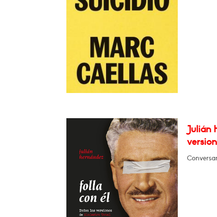
Julián 
version
Conversará