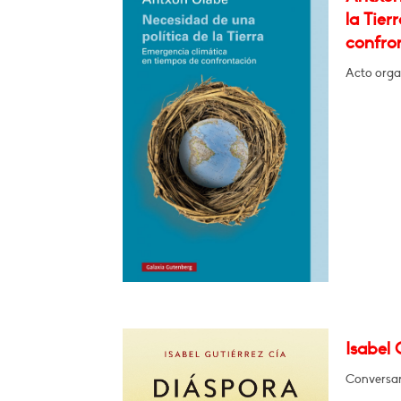
la Tier
confro
Acto orga
Isabel 
Conversará