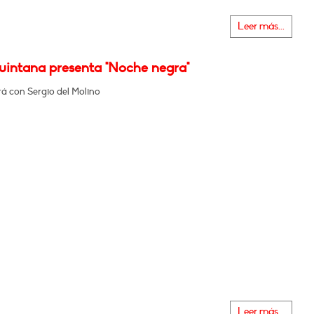
Leer más...
Quintana presenta "Noche negra"
á con Sergio del Molino
Leer más...