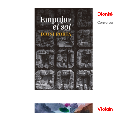
Dionisi
Conversa
Violain