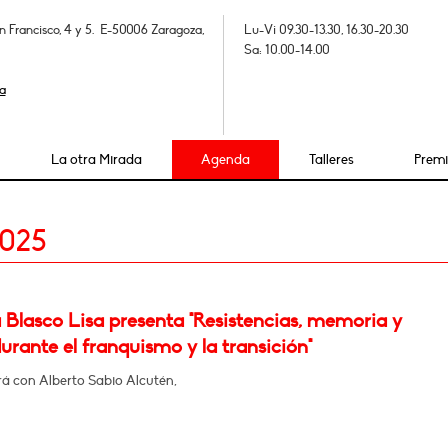
n Francisco, 4 y 5. E-50006 Zaragoza,
Lu-Vi 09.30-13.30, 16.30-20.30
Sa: 10.00-14.00
a
La otra Mirada
Agenda
Talleres
Prem
2025
 Blasco Lisa presenta "Resistencias, memoria y
urante el franquismo y la transición"
á con Alberto Sabio Alcutén,