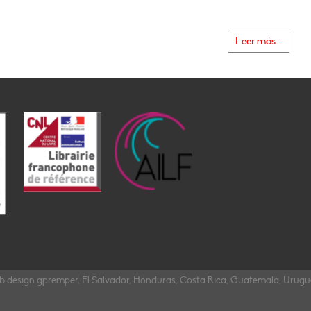
Leer más...
b design gpremper, El Salvador, Honduras, Costa Rica, Guatemala, Urug