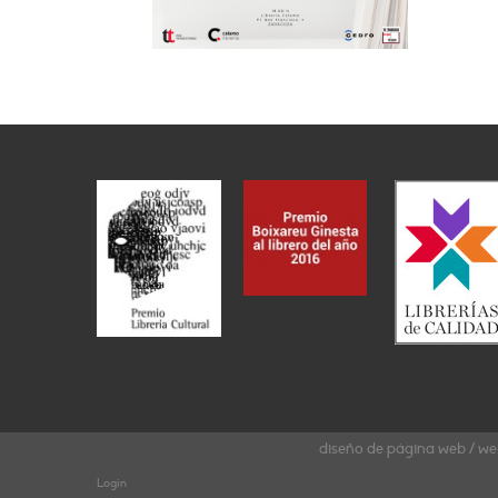
diseño de página web / we
Login