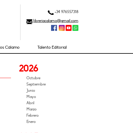
+34 976557318
libreriacalamo@gmail.com
ios Cálamo
Talento Editorial
2026
Octubre
Septiembre
Junio
Mayo
Abril
Marzo
Febrero
Enero