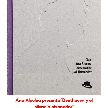
Ana Alcolea presenta "Beethoven y el
silencio atronador"