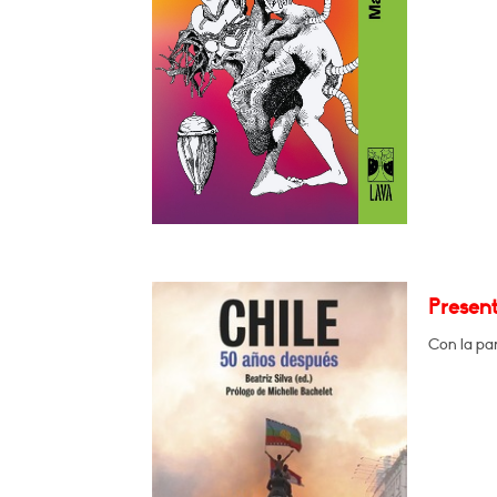
Present
Con la par