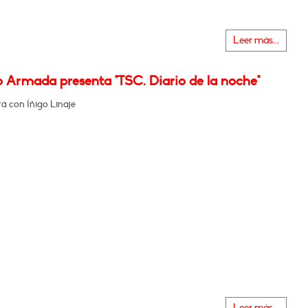
Leer más...
o Armada presenta "TSC. Diario de la noche"
á con Íñigo Linaje
Leer más...