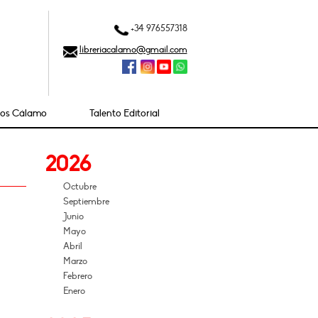
+34 976557318
libreriacalamo@gmail.com
ios Cálamo
Talento Editorial
2026
Octubre
Septiembre
Junio
Mayo
Abril
Marzo
Febrero
Enero