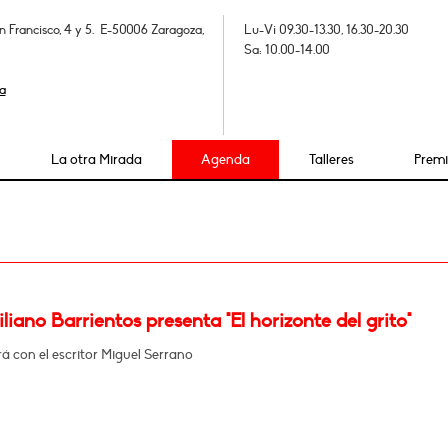
n Francisco, 4 y 5. E-50006 Zaragoza,
Lu-Vi 09.30-13.30, 16.30-20.30
Sa: 10.00-14.00
a
La otra Mirada
Agenda
Talleres
Prem
iano Barrientos presenta "El horizonte del grito"
 con el escritor Miguel Serrano