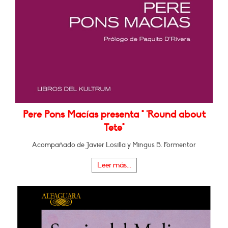
Pere Pons Macías presenta " 'Round about
Tete"
Acompañado de Javier Losilla y Mingus B. Formentor
Leer más...