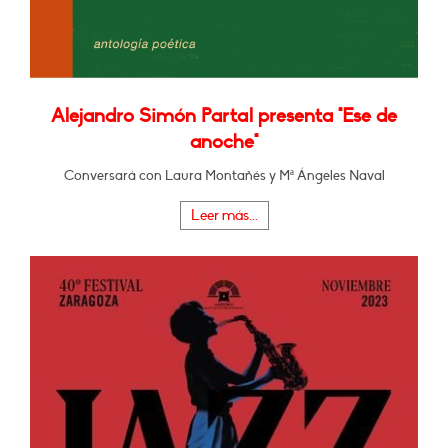
Alejandro Simón Partal presenta "Ese de
anoche"
Conversará con Laura Montañés y Mª Ángeles Naval
Leer más...