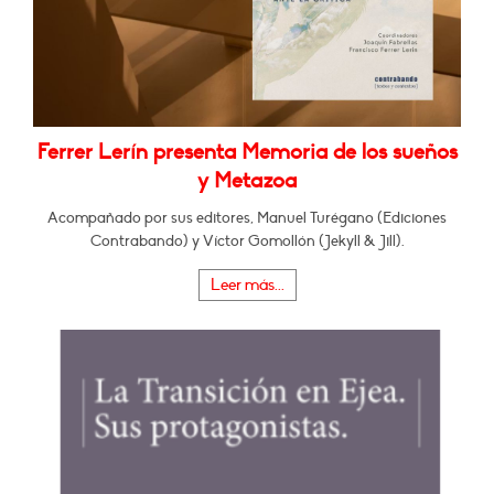
Ferrer Lerín presenta Memoria de los sueños
y Metazoa
Acompañado por sus editores, Manuel Turégano (Ediciones
Contrabando) y Víctor Gomollón (Jekyll & Jill).
Leer más...