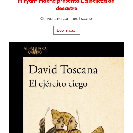
Miryam Hache presenta La belleza del
desastre
Conversará con Inés Escario.
Leer más...