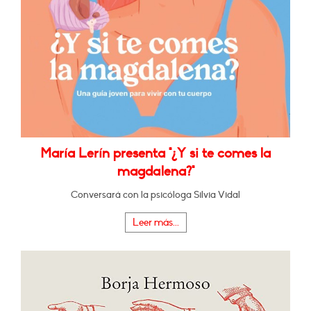
María Lerín presenta "¿Y si te comes la
magdalena?"
Conversará con la psicóloga Silvia Vidal
Leer más...