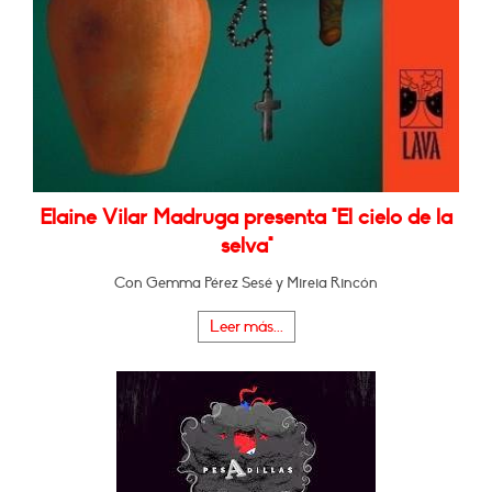
Elaine Vilar Madruga presenta "El cielo de la
selva"
Con Gemma Pérez Sesé y Mireia Rincón
Leer más...