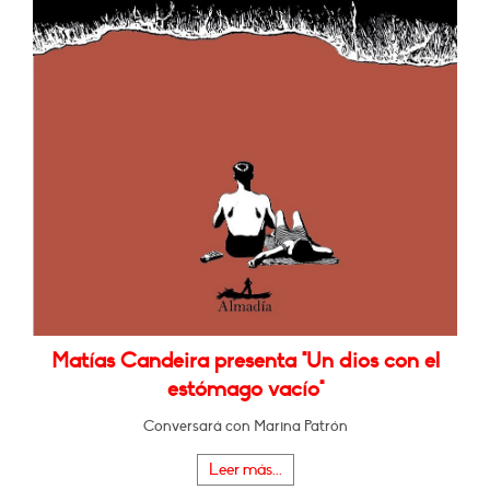
Matías Candeira presenta "Un dios con el
estómago vacío"
Conversará con Marina Patrón
Leer más...