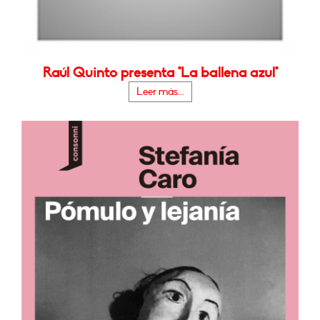
Raúl Quinto presenta "La ballena azul"
Leer más...