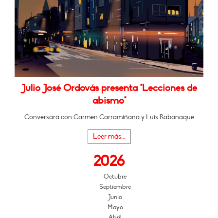
Julio José Ordovás presenta "Lecciones de
abismo"
Conversará con Carmen Carramiñana y Luis Rabanaque
Leer más...
2026
Octubre
Septiembre
Junio
Mayo
Abril